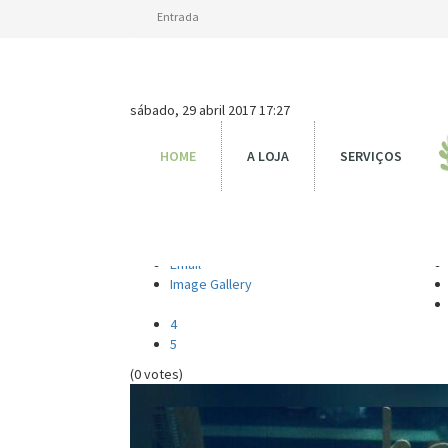
Entrada
sábado, 29 abril 2017 17:27
Do
HOME
A LOJA
SERVIÇOS
Written by
Super User
font size
decrease font size
increase font siz
Print
Email
Image Gallery
4
5
(0 votes)