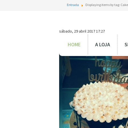
Entrada
Displaying items by tag: Cak
sábado, 29 abril 2017 17:27
Doce Gema
HOME
A LOJA
S