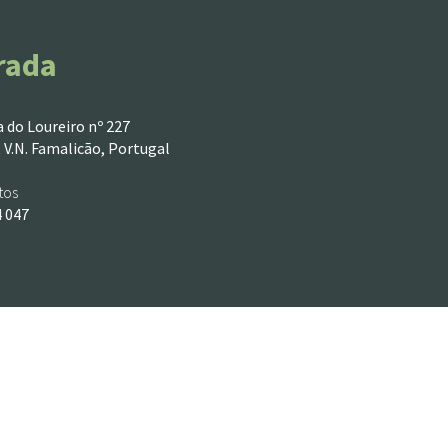
rada
 do Loureiro nº 227
 V.N. Famalicão, Portugal
tos
4 047