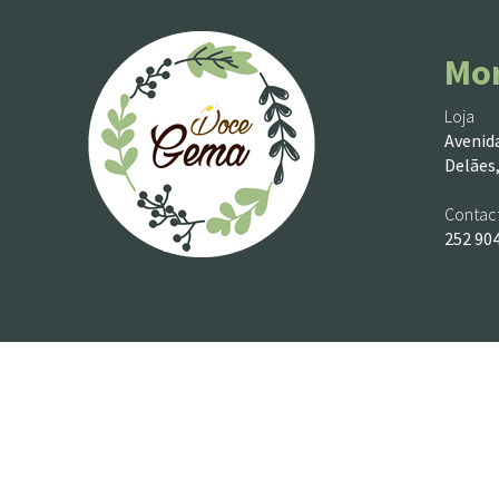
Mo
Loja
Avenida
Delães,
Contac
252 90