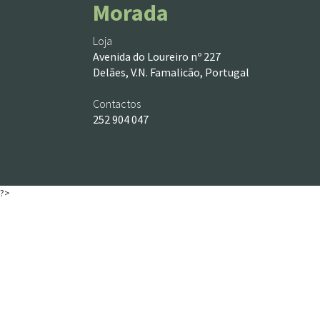
Morada
Loja
Avenida do Loureiro nº 227
Delães, V.N. Famalicão, Portugal
Contactos
252 904 047
?>