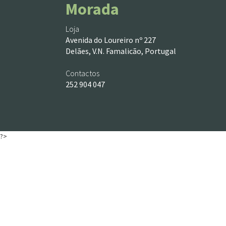
Morada
Loja
Avenida do Loureiro nº 227
Delães, V.N. Famalicão, Portugal
Contactos
252 904 047
?>