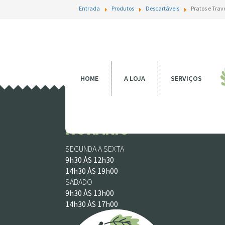
Entrada
Produtos
Descartáveis
Pratos e Tra
HOME
A LOJA
SERVIÇOS
HORÁRIO
SEGUNDA A SEXTA
9h30 ÀS 12h30
14h30 ÀS 19h00
SÁBADO
9h30 ÀS 13h00
14h30 ÀS 17h00