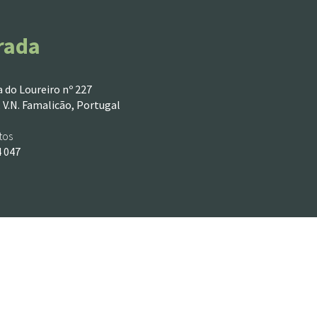
rada
 do Loureiro nº 227
 V.N. Famalicão, Portugal
tos
4 047