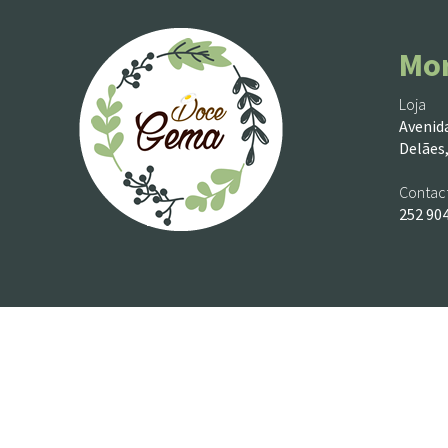
Mo
Loja
Avenida
Delães,
Contac
252 90