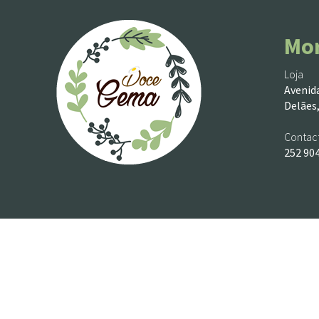
Mo
Loja
Avenida
Delães,
Contac
252 90