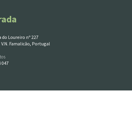
rada
 do Loureiro nº 227
 V.N. Famalicão, Portugal
tos
4 047