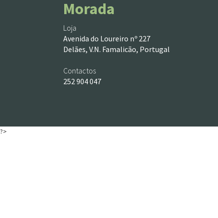
Morada
Loja
Avenida do Loureiro nº 227
Delães, V.N. Famalicão, Portugal
Contactos
252 904 047
?>